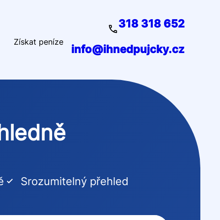
318 318 652
Získat peníze
info@ihnedpujcky.cz
ehledně
ě
Srozumitelný přehled