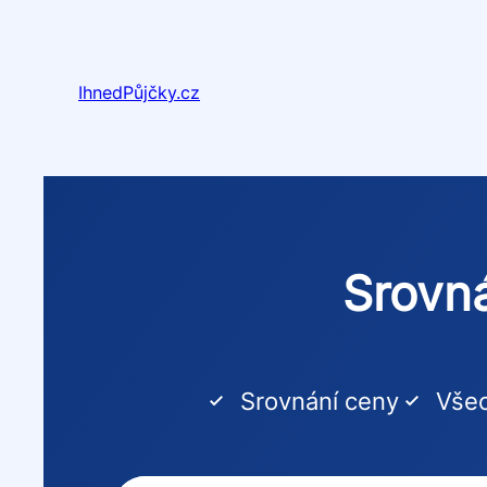
Přeskočit
na
obsah
IhnedPůjčky.cz
Srovná
Srovnání ceny
Všec