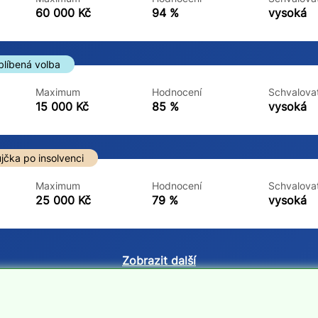
ne
ne
60 000 Kč
94 %
vysoká
blíbená volba
Maximum
Hodnocení
Schvalovat
15 000 Kč
85 %
vysoká
jčka po insolvenci
Maximum
Hodnocení
Schvalovat
25 000 Kč
79 %
vysoká
Zobrazit další