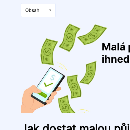
Obsah
Jak dostat malou pů