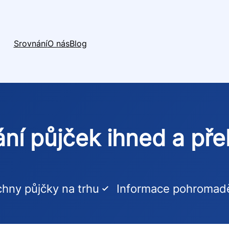
Srovnání
O nás
Blog
ní půjček ihned a př
hny půjčky na trhu
Informace pohromad