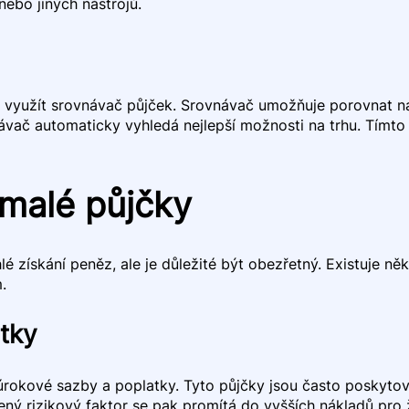
nebo jiných nástrojů.
é využít srovnávač půjček. Srovnávač umožňuje porovnat na
návač automaticky vyhledá nejlepší možnosti na trhu. Tímto
 malé půjčky
získání peněz, ale je důležité být obezřetný. Existuje někol
.
tky
 úrokové sazby a poplatky. Tyto půjčky jsou často poskyto
ený rizikový faktor se pak promítá do vyšších nákladů pro 