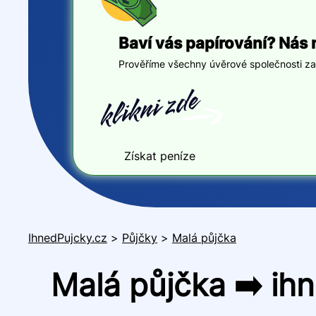
Baví vás papírování? Nás 
Prověříme všechny úvěrové společnosti za v
Získat peníze
IhnedPujcky.cz
>
Půjčky
>
Malá půjčka
Malá půjčka ➡️ ih