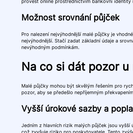
provést online prostřednictvím bankovní identity 
Možnost srovnání půjček
Pro nalezení nejvýhodnější malé půjčky je vhodn
nejvýhodnější. Stačí zadat základní údaje a srov
nevýhodným podmínkám.
Na co si dát pozor u
Malé půjčky mohou být skvělým řešením pro rychlé 
pozor, aby se předešlo nepříjemným překvapením
Vyšší úrokové sazby a popla
Jedním z hlavních rizik malých půjček jsou vyšší
což zvyšuje riziko pro poskytovatele. Tento zvýš