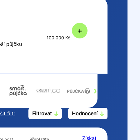
+
100 000 Kč
pší půjčku
›
it filtr
Filtrovat
Hodnocení
Po insolvenci
V hotovosti
ano
ano
Získat
elnost
Přeplatíte