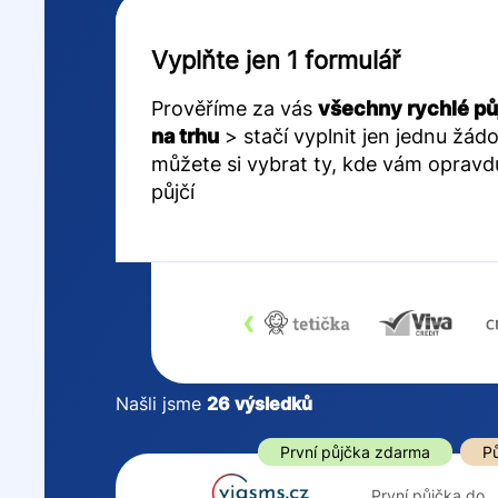
Vyplňte jen 1 formulář
Prověříme za vás
všechny rychlé pů
na trhu
> stačí vyplnit jen jednu žádo
můžete si vybrat ty, kde vám opravd
půjčí
‹
Našli jsme
26
výsledků
Cena
První půjčka z
První půjčka zdarma
Pů
Od
–
První půjčka do