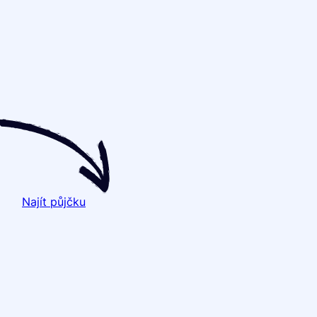
Najít půjčku