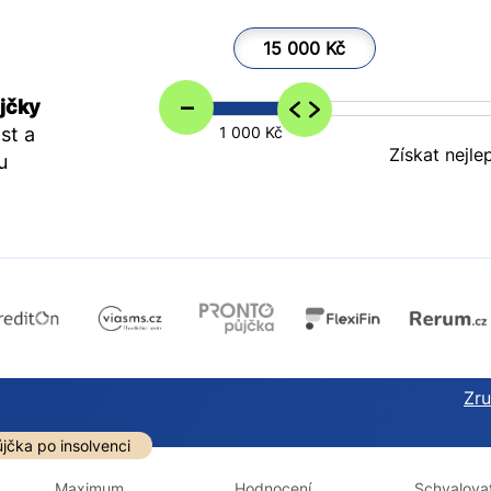
15 000 Kč
–
jčky
st a
1 000 Kč
Získat nejle
u
Zruš
darma
Ve zkušebce
V exekuci
jčka po insolvenci
ano
ano
Maximum
Hodnocení
Schvalovat