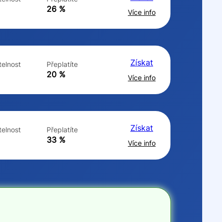
ne
ne
26 %
Více info
Získat
elnost
Přeplatíte
20 %
Více info
Získat
elnost
Přeplatíte
33 %
Více info