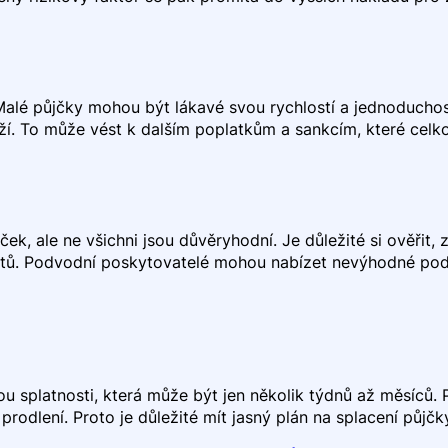
Malé půjčky mohou být lákavé svou rychlostí a jednoduchos
íží. To může vést k dalším poplatkům a sankcím, které celk
ek, ale ne všichni jsou důvěryhodní. Je důležité si ověřit,
ntů. Podvodní poskytovatelé mohou nabízet nevýhodné pod
ou splatnosti, která může být jen několik týdnů až měsíců.
odlení. Proto je důležité mít jasný plán na splacení půjčk