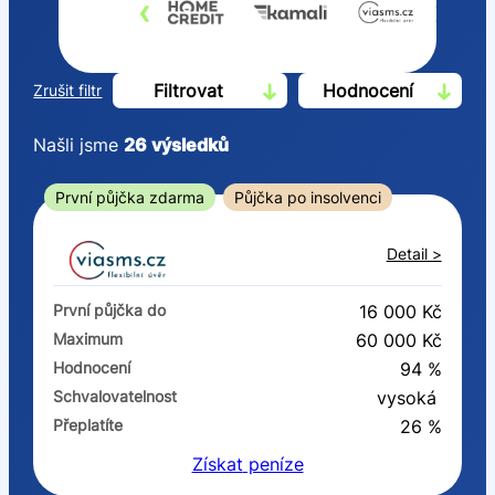
‹
›
Filtrovat
Hodnocení
Zrušit filtr
Našli jsme
26
výsledků
Cena
První půjčka zdarma
Půjčka po insolvenci
Od
Do
Detail >
První půjčka zdarma
První půjčka do
16 000 Kč
–
Maximum
60 000 Kč
Hodnocení
94 %
ano
Schvalovatelnost
vysoká
ne
Přeplatíte
26 %
Získat
peníze
Ve zkušebce