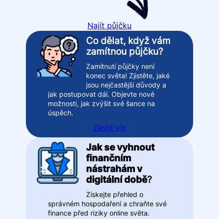
Najít půjčku
Co dělat, když vám
zamítnou půjčku?
Zamítnutí půjčky není
konec světa! Zjistěte, jaké
jsou nejčastější důvody a
jak postupovat dál. Objevte nové
možnosti, jak zvýšit své šance na
úspěch.
Zjistit víc
Jak se vyhnout
finančním
nástrahám v
digitální době
?
Získejte přehled o
správném hospodaření a chraňte své
finance před riziky online světa.