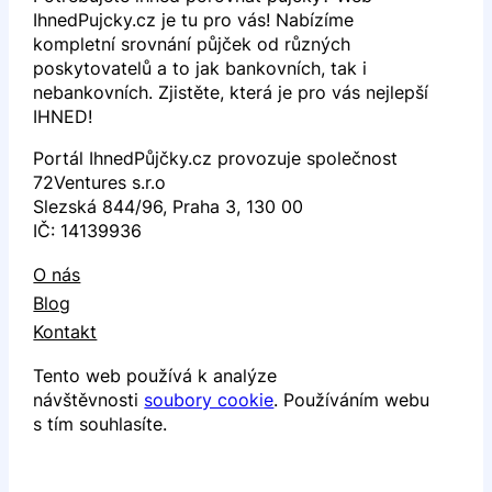
IhnedPujcky.cz je tu pro vás! Nabízíme
kompletní srovnání půjček od různých
poskytovatelů a to jak bankovních, tak i
nebankovních. Zjistěte, která je pro vás nejlepší
IHNED!
Portál IhnedPůjčky.cz provozuje společnost
72Ventures s.r.o
Slezská 844/96, Praha 3, 130 00
IČ: 14139936
O nás
Blog
Kontakt
Tento web používá k analýze
návštěvnosti
soubory cookie
. Používáním webu
s tím souhlasíte.