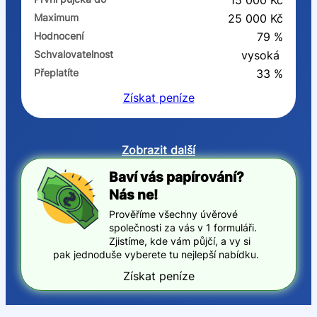
15 000 Kč
Maximum
25 000 Kč
Hodnocení
79 %
Schvalovatelnost
vysoká
Přeplatíte
33 %
Získat
peníze
Zobrazit další
Baví vás papírování?
Nás ne!
Prověříme všechny úvěrové
společnosti za vás v 1 formuláři.
Zjistíme, kde vám půjčí, a vy si
pak jednoduše vyberete tu nejlepší nabídku.
Získat peníze