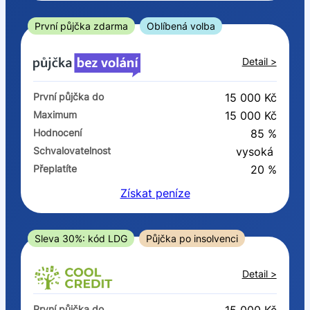
ano
ne
První půjčka zdarma
Oblíbená volba
V exekuci
Detail >
ano
První půjčka do
15 000 Kč
ne
Maximum
15 000 Kč
Hodnocení
85 %
Po insolvenci
Schvalovatelnost
vysoká
ano
Přeplatíte
20 %
ne
Získat
peníze
V hotovosti
ano
Sleva 30%: kód LDG
Půjčka po insolvenci
ne
Detail >
První půjčka do