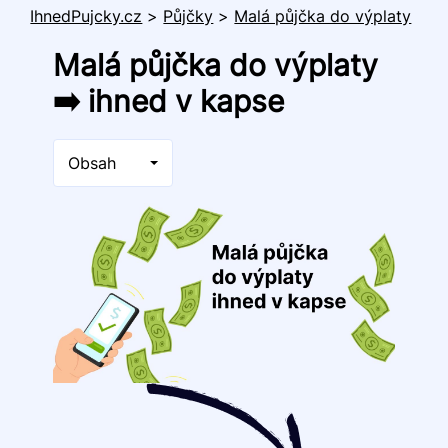
IhnedPujcky.cz
>
Půjčky
>
Malá půjčka do výplaty
Malá půjčka do výplaty
➡️ ihned v kapse
Obsah