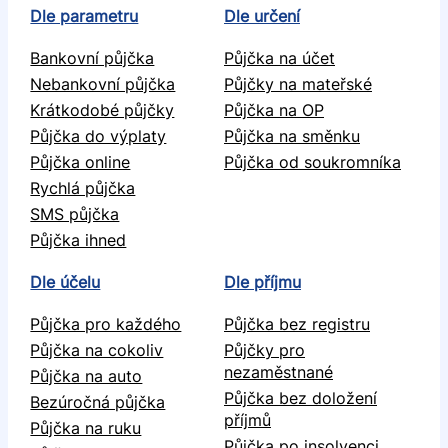
Dle parametru
Dle určení
Bankovní půjčka
Půjčka na účet
Nebankovní půjčka
Půjčky na mateřské
Krátkodobé půjčky
Půjčka na OP
Půjčka do výplaty
Půjčka na směnku
Půjčka online
Půjčka od soukromníka
Rychlá půjčka
SMS půjčka
Půjčka ihned
Dle účelu
Dle příjmu
Půjčka pro každého
Půjčka bez registru
Půjčka na cokoliv
Půjčky pro
nezaměstnané
Půjčka na auto
Půjčka bez doložení
Bezúročná půjčka
příjmů
Půjčka na ruku
Půjčka po insolvenci