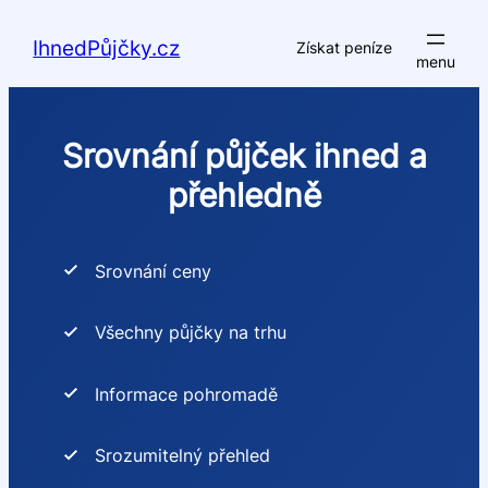
Přeskočit
na
IhnedPůjčky.cz
Získat peníze
obsah
Srovnání půjček ihned a
přehledně
Srovnání ceny
Všechny půjčky na trhu
Informace pohromadě
Srozumitelný přehled