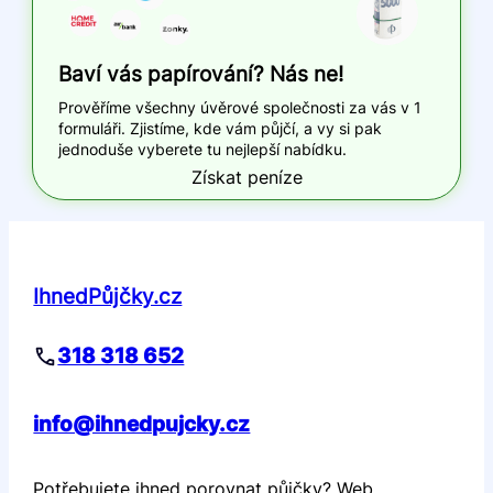
Baví vás papírování? Nás ne!
Prověříme všechny úvěrové společnosti za vás v 1
formuláři. Zjistíme, kde vám půjčí, a vy si pak
jednoduše vyberete tu nejlepší nabídku.
Získat peníze
IhnedPůjčky.cz
318 318 652
info@ihnedpujcky.cz
Potřebujete ihned porovnat půjčky? Web