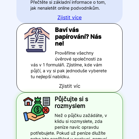
Přečtěte si základní informace o tom,
jak nenaletět online podvodníkům.
Zjistit více
Baví vás
papírování? Nás
ne!
Prověříme všechny
úvěrové společnosti za
vás v 1 formuláři. Zjistíme, kde vám
půjčí, a vy si pak jednoduše vyberete
tu nejlepší nabídku.
Zjistit víc
Půjčujte si s
rozmyslem
Než o půjčku zažádáte, v
klidu si rozmyslete, zda
peníze navíc opravdu
potřebujete. Pokud už peníze dlužíte
nebo jste například v exekuci, nemusí