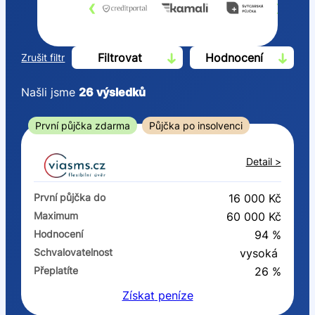
‹
›
Filtrovat
Hodnocení
Zrušit filtr
Našli jsme
26
výsledků
Cena
První půjčka zdarma
Půjčka po insolvenci
Od
Do
Detail >
První půjčka zdarma
První půjčka do
16 000 Kč
–
Maximum
60 000 Kč
Hodnocení
94 %
ano
Schvalovatelnost
vysoká
ne
Přeplatíte
26 %
Získat
peníze
Ve zkušebce