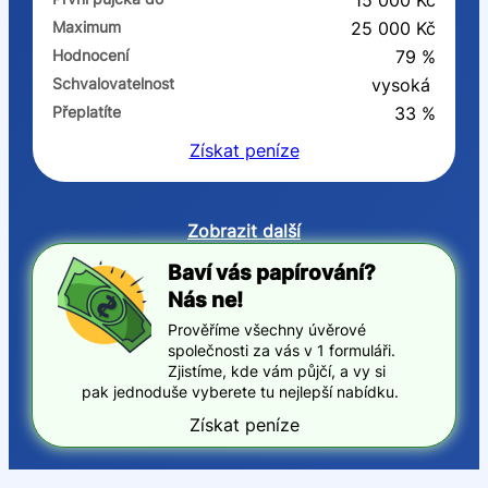
15 000 Kč
Maximum
25 000 Kč
Hodnocení
79 %
Schvalovatelnost
vysoká
Přeplatíte
33 %
Získat
peníze
Zobrazit další
Baví vás papírování?
Nás ne!
Prověříme všechny úvěrové
společnosti za vás v 1 formuláři.
Zjistíme, kde vám půjčí, a vy si
pak jednoduše vyberete tu nejlepší nabídku.
Získat peníze