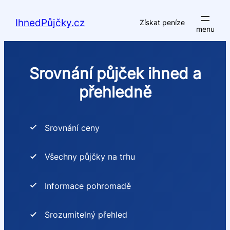
Přeskočit
na
IhnedPůjčky.cz
Získat peníze
obsah
Srovnání půjček ihned a
přehledně
Srovnání ceny
Všechny půjčky na trhu
Informace pohromadě
Srozumitelný přehled