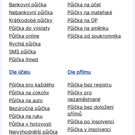
Bankovní půjčka
Půjčka na účet
Nebankovní půjčka
Půjčky na mateřské
Krátkodobé půjčky
Půjčka na OP
Půjčka do výplaty
Půjčka na směnku
Půjčka online
Půjčka od soukromníka
Rychlá půjčka
SMS půjčka
Půjčka ihned
Dle účelu
Dle příjmu
Půjčka pro každého
Půjčka bez registru
Půjčka na cokoliv
Půjčky pro
nezaměstnané
Půjčka na auto
Půjčka bez doložení
Bezúročná půjčka
příjmů
Půjčka na ruku
Půjčka po insolvenci
Půjčka v hotovosti
Půjčka v insolvenci
Nejvýhodnější půjčka