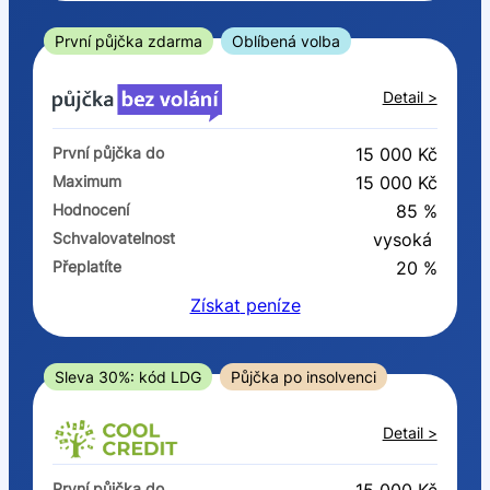
ano
ne
První půjčka zdarma
Oblíbená volba
V exekuci
Detail >
ano
První půjčka do
15 000 Kč
ne
Maximum
15 000 Kč
Hodnocení
85 %
Po insolvenci
Schvalovatelnost
vysoká
ano
Přeplatíte
20 %
ne
Získat
peníze
V hotovosti
ano
Sleva 30%: kód LDG
Půjčka po insolvenci
ne
Detail >
První půjčka do