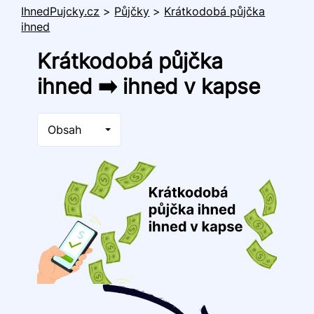
IhnedPujcky.cz
>
Půjčky
>
Krátkodobá půjčka
ihned
Krátkodobá půjčka
ihned ➡️ ihned v kapse
Obsah