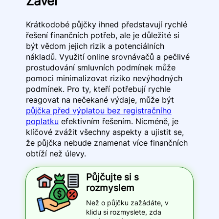
Závěr
Krátkodobé půjčky ihned představují rychlé
řešení finančních potřeb, ale je důležité si
být vědom jejich rizik a potenciálních
nákladů. Využití online srovnávačů a pečlivé
prostudování smluvních podmínek může
pomoci minimalizovat riziko nevýhodných
podmínek. Pro ty, kteří potřebují rychle
reagovat na nečekané výdaje, může být
půjčka před výplatou bez registračního
poplatku
efektivním řešením. Nicméně, je
klíčové zvážit všechny aspekty a ujistit se,
že půjčka nebude znamenat více finančních
obtíží než úlevy.
Půjčujte si s
rozmyslem
Než o půjčku zažádáte, v
klidu si rozmyslete, zda