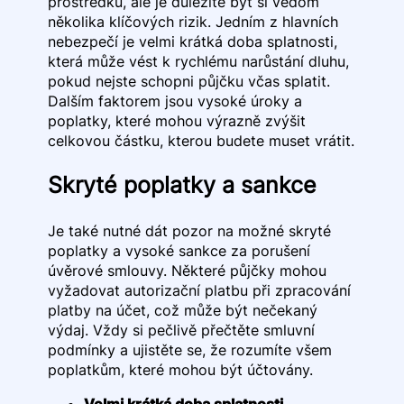
prostředků, ale je důležité být si vědom
několika klíčových rizik. Jedním z hlavních
nebezpečí je velmi krátká doba splatnosti,
která může vést k rychlému narůstání dluhu,
pokud nejste schopni půjčku včas splatit.
Dalším faktorem jsou vysoké úroky a
poplatky, které mohou výrazně zvýšit
celkovou částku, kterou budete muset vrátit.
Skryté poplatky a sankce
Je také nutné dát pozor na možné skryté
poplatky a vysoké sankce za porušení
úvěrové smlouvy. Některé půjčky mohou
vyžadovat autorizační platbu při zpracování
platby na účet, což může být nečekaný
výdaj. Vždy si pečlivě přečtěte smluvní
podmínky a ujistěte se, že rozumíte všem
poplatkům, které mohou být účtovány.
Velmi krátká doba splatnosti