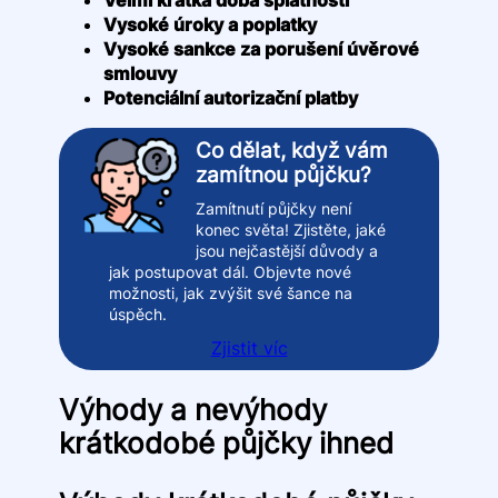
Vysoké úroky a poplatky
Vysoké sankce za porušení úvěrové
smlouvy
Potenciální autorizační platby
Co dělat, když vám
zamítnou půjčku?
Zamítnutí půjčky není
konec světa! Zjistěte, jaké
jsou nejčastější důvody a
jak postupovat dál. Objevte nové
možnosti, jak zvýšit své šance na
úspěch.
Zjistit víc
Výhody a nevýhody
krátkodobé půjčky ihned