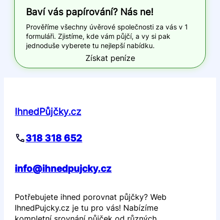
Baví vás papírování? Nás ne!
Prověříme všechny úvěrové společnosti za vás v 1
formuláři. Zjistíme, kde vám půjčí, a vy si pak
jednoduše vyberete tu nejlepší nabídku.
Získat peníze
IhnedPůjčky.cz
318 318 652
info@ihnedpujcky.cz
Potřebujete ihned porovnat půjčky? Web
IhnedPujcky.cz je tu pro vás! Nabízíme
kompletní srovnání půjček od různých