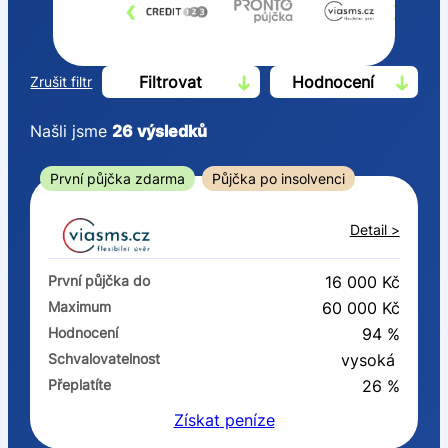
‹
›
Filtrovat
Hodnocení
Zrušit filtr
Našli jsme
26
výsledků
Cena
První půjčka zdarma
Půjčka po insolvenci
Od
Do
Detail >
První půjčka zdarma
První půjčka do
16 000 Kč
–
Maximum
60 000 Kč
Hodnocení
94 %
ano
Schvalovatelnost
vysoká
ne
Přeplatíte
26 %
Získat
peníze
Ve zkušebce