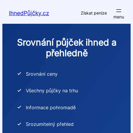
Přeskočit
na
IhnedPůjčky.cz
Získat peníze
obsah
Srovnání půjček ihned a
přehledně
Srovnání ceny
Všechny půjčky na trhu
Informace pohromadě
Srozumitelný přehled