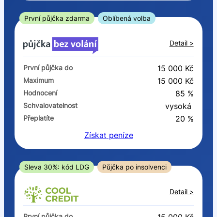
ano
ne
První půjčka zdarma
Oblíbená volba
V exekuci
Detail >
ano
První půjčka do
15 000 Kč
ne
Maximum
15 000 Kč
Hodnocení
85 %
Po insolvenci
Schvalovatelnost
vysoká
ano
Přeplatíte
20 %
ne
Získat
peníze
V hotovosti
ano
Sleva 30%: kód LDG
Půjčka po insolvenci
ne
Detail >
První půjčka do