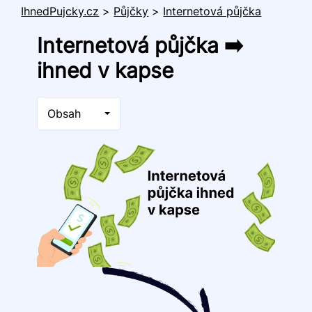
IhnedPujcky.cz
>
Půjčky
>
Internetová půjčka
Internetová půjčka ➡️
ihned v kapse
Obsah