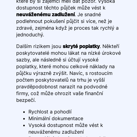
které by si zájemci měli dát pozor. Vysoká
dostupnost těchto půjček může vést k
neuváženému zadlužení
. Je snadné
podlehnout pokušení půjčit si více, než je
zdravé, zejména když je proces tak rychlý a
jednoduchý.
Dalším rizikem jsou
skryté poplatky
. Někteří
poskytovatelé mohou lákat na nízké úrokové
sazby, ale následně si účtují vysoké
poplatky, které mohou celkové náklady na
půjčku výrazně zvýšit. Navíc, s rostoucím
počtem poskytovatelů na trhu je vyšší
pravděpodobnost narazit na podvodné
firmy, což může ohrozit vaše finanční
bezpečí.
Rychlost a pohodlí
Minimální dokumentace
Vysoká dostupnost může vést k
neuváženému zadlužení