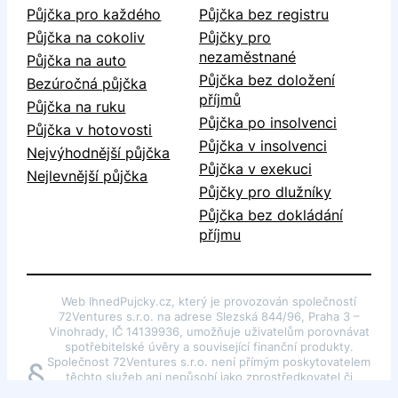
Půjčka pro každého
Půjčka bez registru
Půjčka na cokoliv
Půjčky pro
nezaměstnané
Půjčka na auto
Půjčka bez doložení
Bezúročná půjčka
příjmů
Půjčka na ruku
Půjčka po insolvenci
Půjčka v hotovosti
Půjčka v insolvenci
Nejvýhodnější půjčka
Půjčka v exekuci
Nejlevnější půjčka
Půjčky pro dlužníky
Půjčka bez dokládání
příjmu
Web IhnedPujcky.cz, který je provozován společností
72Ventures s.r.o. na adrese Slezská 844/96, Praha 3 –
Vinohrady, IČ 14139936, umožňuje uživatelům porovnávat
spotřebitelské úvěry a související finanční produkty.
Společnost 72Ventures s.r.o. není přímým poskytovatelem
§
těchto služeb ani nepůsobí jako zprostředkovatel či
poradce dle §85 odst. 1 zákona č. 257/2016 Sb., o