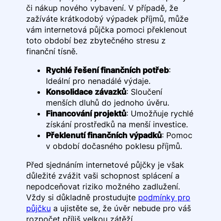
či nákup nového vybavení. V případě, že
zažíváte krátkodobý výpadek příjmů, může
vám internetová půjčka pomoci překlenout
toto období bez zbytečného stresu z
finanční tísně.
Rychlé řešení finančních potřeb
:
Ideální pro nenadálé výdaje.
Konsolidace závazků
: Sloučení
menších dluhů do jednoho úvěru.
Financování projektů
: Umožňuje rychlé
získání prostředků na menší investice.
Překlenutí finančních výpadků
: Pomoc
v období dočasného poklesu příjmů.
Před sjednáním internetové půjčky je však
důležité zvážit vaši schopnost splácení a
nepodceňovat riziko možného zadlužení.
Vždy si důkladně prostudujte
podmínky pro
půjčku
a ujistěte se, že úvěr nebude pro váš
rozpočet příliš velkou zátěží.