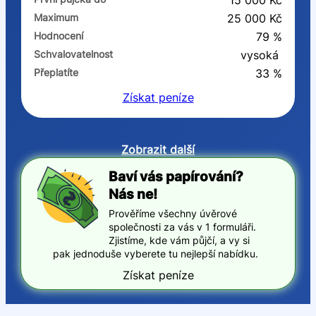
15 000 Kč
Maximum
25 000 Kč
Hodnocení
79 %
Schvalovatelnost
vysoká
Přeplatíte
33 %
Získat
peníze
Zobrazit další
Baví vás papírování?
Nás ne!
Prověříme všechny úvěrové
společnosti za vás v 1 formuláři.
Zjistíme, kde vám půjčí, a vy si
pak jednoduše vyberete tu nejlepší nabídku.
Získat peníze