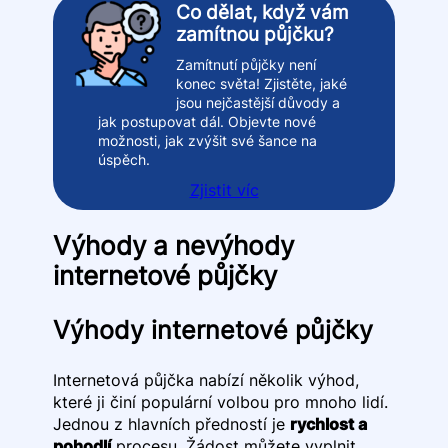
Co dělat, když vám
zamítnou půjčku?
Zamítnutí půjčky není
konec světa! Zjistěte, jaké
jsou nejčastější důvody a
jak postupovat dál. Objevte nové
možnosti, jak zvýšit své šance na
úspěch.
Zjistit víc
Výhody a nevýhody
internetové půjčky
Výhody internetové půjčky
Internetová půjčka nabízí několik výhod,
které ji činí populární volbou pro mnoho lidí.
Jednou z hlavních předností je
rychlost a
pohodlí
procesu. Žádost můžete vyplnit