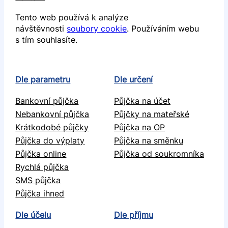
Tento web používá k analýze
návštěvnosti
soubory cookie
. Používáním webu
s tím souhlasíte.
Dle parametru
Dle určení
Bankovní půjčka
Půjčka na účet
Nebankovní půjčka
Půjčky na mateřské
Krátkodobé půjčky
Půjčka na OP
Půjčka do výplaty
Půjčka na směnku
Půjčka online
Půjčka od soukromníka
Rychlá půjčka
SMS půjčka
Půjčka ihned
Dle účelu
Dle příjmu