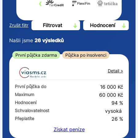
‹
›
Filtrovat
Hodnocení
Zrušit filtr
Našli jsme
26
výsledků
Cena
První půjčka zdarma
Půjčka po insolvenci
Od
Do
Detail >
První půjčka zdarma
První půjčka do
16 000 Kč
–
Maximum
60 000 Kč
Hodnocení
94 %
ano
Schvalovatelnost
vysoká
ne
Přeplatíte
26 %
Získat
peníze
Ve zkušebce