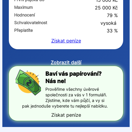
15 000 Kč
Maximum
25 000 Kč
Hodnocení
79 %
Schvalovatelnost
vysoká
Přeplatíte
33 %
Získat
peníze
Zobrazit další
Baví vás papírování?
Nás ne!
Prověříme všechny úvěrové
společnosti za vás v 1 formuláři.
Zjistíme, kde vám půjčí, a vy si
pak jednoduše vyberete tu nejlepší nabídku.
Získat peníze