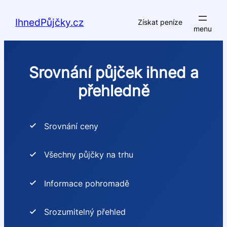
Přeskočit
na
IhnedPůjčky.cz
Získat peníze
obsah
Srovnání půjček ihned a
přehledně
Srovnání ceny
Všechny půjčky na trhu
Informace pohromadě
Srozumitelný přehled