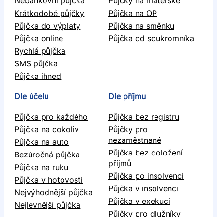
Nebankovní půjčka
Půjčky na mateřské
Krátkodobé půjčky
Půjčka na OP
Půjčka do výplaty
Půjčka na směnku
Půjčka online
Půjčka od soukromníka
Rychlá půjčka
SMS půjčka
Půjčka ihned
Dle účelu
Dle příjmu
Půjčka pro každého
Půjčka bez registru
Půjčka na cokoliv
Půjčky pro
nezaměstnané
Půjčka na auto
Půjčka bez doložení
Bezúročná půjčka
příjmů
Půjčka na ruku
Půjčka po insolvenci
Půjčka v hotovosti
Půjčka v insolvenci
Nejvýhodnější půjčka
Půjčka v exekuci
Nejlevnější půjčka
Půjčky pro dlužníky