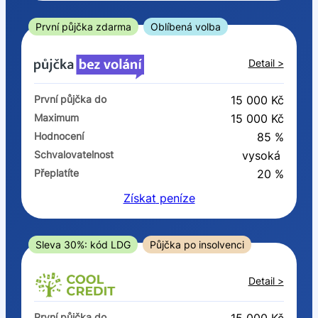
ano
ne
První půjčka zdarma
Oblíbená volba
V exekuci
Detail >
ano
První půjčka do
15 000 Kč
ne
Maximum
15 000 Kč
Hodnocení
85 %
Po insolvenci
Schvalovatelnost
vysoká
ano
Přeplatíte
20 %
ne
Získat
peníze
V hotovosti
ano
Sleva 30%: kód LDG
Půjčka po insolvenci
ne
Detail >
První půjčka do