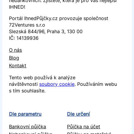
nebankovních. Zjistěte, která je pro vás nejlepší
IHNED!
Portál IhnedPůjčky.cz provozuje společnost
72Ventures s.r.o
Slezská 844/96, Praha 3, 130 00
IČ: 14139936
O nás
Blog
Kontakt
Tento web používá k analýze
návštěvnosti
soubory cookie
. Používáním webu
s tím souhlasíte.
Dle parametru
Dle určení
Bankovní půjčka
Půjčka na účet